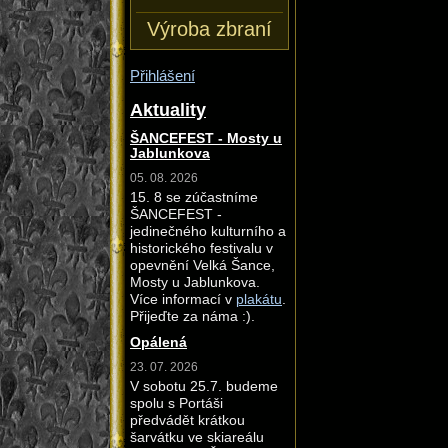
Výroba zbraní
Přihlášení
Aktuality
ŠANCEFEST - Mosty u
Jablunkova
05. 08. 2026
15. 8 se zúčastníme
ŠANCEFEST -
jedinečného kulturního a
historického festivalu v
opevnění Velká Šance,
Mosty u Jablunkova.
Více informací v
plakátu
.
Přijeďte za náma :).
Opálená
23. 07. 2026
V sobotu 25.7. budeme
spolu s Portáši
předvádět krátkou
šarvátku ve skiareálu