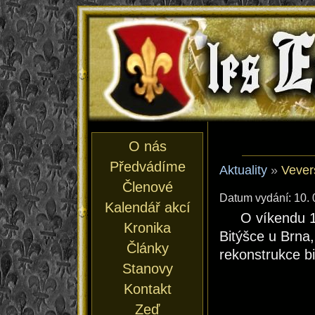
les En
O nás
Předvádíme
Aktuality
»
Vever
Členové
Datum vydání: 10. 
Kalendář akcí
O víkendu 
Kronika
Bitýšce u Brna
Články
rekonstrukce bit
Stanovy
Kontakt
Zeď